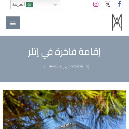
لتخطي
العربية
لى
لمحتوى
M A hotels | إم ايه هوتيلز
الموقع الأول للعاملين في الفنادق في العالم العربي
إقامة فاخرة في إتلر
إقامة فاخرة في إتلر
الرئيسية