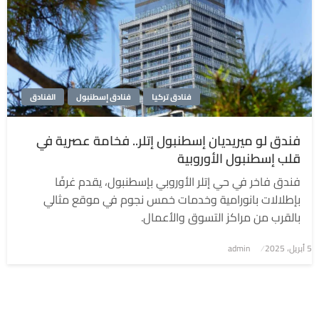
فنادق تركيا
فنادق إسطنبول
الفنادق
فندق لو ميريديان إسطنبول إتلر.. فخامة عصرية في
قلب إسطنبول الأوروبية
فندق فاخر في حي إتلر الأوروبي بإسطنبول، يقدم غرفًا
بإطلالات بانورامية وخدمات خمس نجوم في موقع مثالي
بالقرب من مراكز التسوق والأعمال.
5 أبريل، 2025
نُشر
admin
في