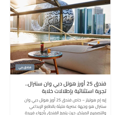
فنادق دبي
فندق 25 أورز هوتل دبي وان سنترال..
تجربة استثنائية بإطلالات خلابة
إيه إم هوتيلز – خاص فندق 25 أورز هوتل دبي وان
سنترال هو وجهة عصرية مليئة بالطابع الإبداعي
والتصميم المبتكر، حيث يتميز الفندق بأجواء فريدة