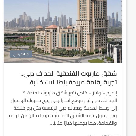
فنادق دبي
شقق ماريوت الفندقية الجداف دبي..
تجربة إقامة مريحة بإطلالات خلابة
إيه إم هوتيلز – خاص تقع شقق ماريوت الفندقية
الجداف، دبي في موقع استراتيجي يتيح سهولة الوصول
إلى وسط المدينة ومعالم دبي الرئيسية مثل برج خليفة
ودبي مول. توفر الشقق الفندقية مزيجًا مثاليًا من الراحة
والفخامة، مما يجعلها خيارًا مثاليًا…
نُشر