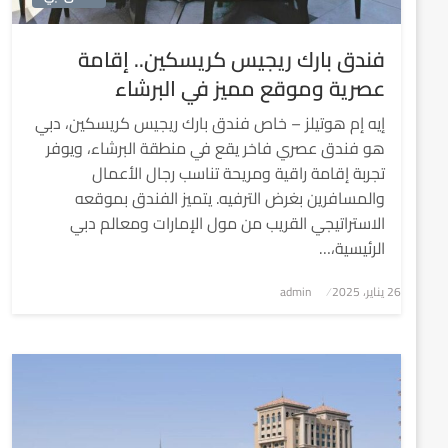
فندق بارك ريجيس كريسكين.. إقامة
عصرية وموقع مميز في البرشاء
إيه إم هوتيلز – خاص فندق بارك ريجيس كريسكين، دبي
هو فندق عصري فاخر يقع في منطقة البرشاء، ويوفر
تجربة إقامة راقية ومريحة تناسب رجال الأعمال
والمسافرين بغرض الترفيه. يتميز الفندق بموقعه
الاستراتيجي القريب من مول الإمارات ومعالم دبي
الرئيسية،…
نُشر
26 يناير، 2025
admin
في