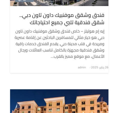
فندق وشقق موفنبيك داون تاون دبي..
شقق فندقية تلبي جميع احتياجاتك
إيه إم هوتيلز – خاص فندق وشقق موفنبيك داون تاون
دبي هو خيار مثالي للمسافرين الباحثين عن إقامة عصرية
ومريحة في قلب مدينة دبي. يقدم الفندق خدمات راقية
وشقق فندقية مجهزة بالكامل تناسب العائلات ورجال
الأعمال، مع موقع مميز بالقرب…
نُشر
26 يناير، 2025
admin
في