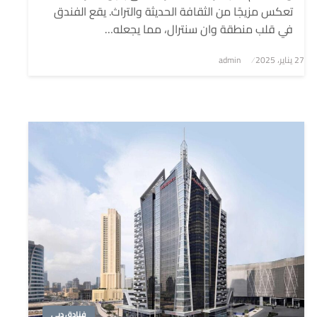
تعكس مزيجًا من الثقافة الحديثة والتراث. يقع الفندق
في قلب منطقة وان سنترال، مما يجعله…
نُشر
27 يناير، 2025
admin
في
فنادق دبي