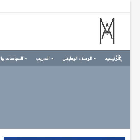
لتخطي
لى
لمحتوى
الموقع الأول للعاملين في الفنادق في العالم العربي
M A hotels | إم ايه هوتيلز
الرئيسية
الوصف الوظيفي
التدريب
السياسات وال