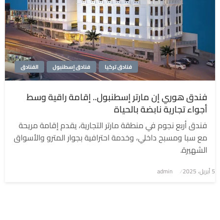
فنادق تركيا
فنادق إسطنبول
الفنادق
فندق هوري إن مارتر إسطنبول.. إقامة راقية وسط
أجواء تجارية نابضة بالحياة
فندق أربع نجوم في منطقة مارتر التجارية، يقدم إقامة مريحة
مع سبا ومسبح داخلي، وخدمة احترافية بجوار المترو والأسواق
الشهيرة.
5 أبريل، 2025
نُشر
admin
في