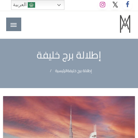
لتخطي
العربية
لى
لمحتوى
M A hotels | إم ايه هوتيلز
الموقع الأول للعاملين في الفنادق في العالم العربي
إطلالة برج خليفة
إطلالة برج خليفة
الرئيسية