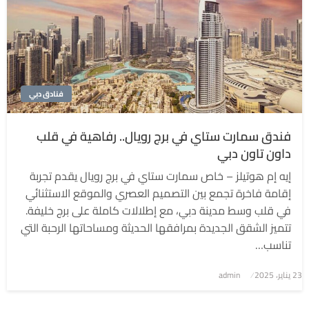
فنادق دبي
فندق سمارت ستاي في برج رويال.. رفاهية في قلب
داون تاون دبي
إيه إم هوتيلز – خاص سمارت ستاي في برج رويال يقدم تجربة
إقامة فاخرة تجمع بين التصميم العصري والموقع الاستثنائي
في قلب وسط مدينة دبي، مع إطلالات كاملة على برج خليفة.
تتميز الشقق الجديدة بمرافقها الحديثة ومساحاتها الرحبة التي
تناسب…
نُشر
23 يناير، 2025
admin
في