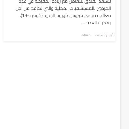
يستعد الفندق للتعامل مع زيادة المفرطة في عدد
المرضى بالمستشفيات المحلية والتي تكافح من أجل
معالجة مرضى فيروس كورونا الجديد (كوفيد-19).
وذكرت العديد…
3 أبريل، 2020
نُشر
admin
في