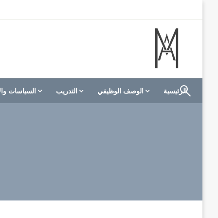
لتخطي
لى
لمحتوى
الموقع الأول للعاملين في الفنادق في العالم العربي
M A hotels | إم ايه هوتيلز
الرئيسية
الوصف الوظيفي
التدريب
السياسات وال