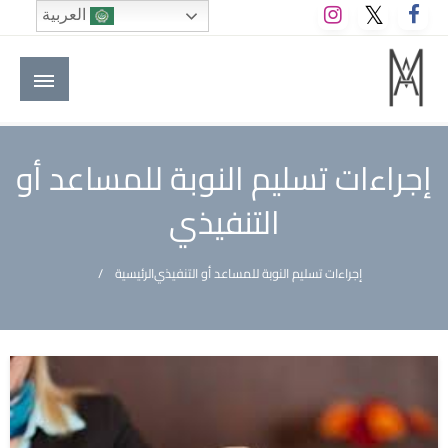
لتخطي
العربية
لى
لمحتوى
M A hotels | إم ايه هوتيلز
الموقع الأول للعاملين في الفنادق في العالم العربي
إجراءات تسليم النوبة للمساعد أو
التنفيذي
إجراءات تسليم النوبة للمساعد أو التنفيذي
الرئيسية