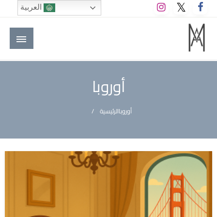
لتخطي
العربية
لى
لمحتوى
M A hotels | إم ايه هوتيلز
الموقع الأول للعاملين في الفنادق في العالم العربي
أوروبا
أوروبا
الرئيسية