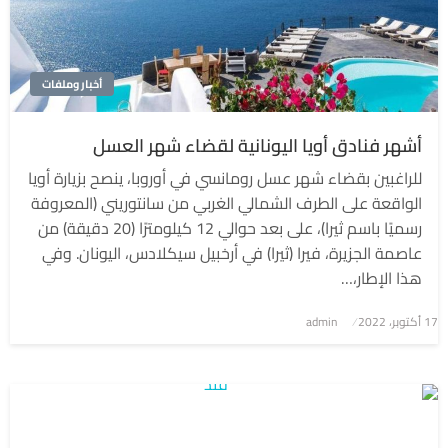
أخبار وملفات
أشهر فنادق أويا اليونانية لقضاء شهر العسل
للراغبين بقضاء شهر عسل رومانسي في أوروبا، ينصح بزيارة أويا
الواقعة على الطرف الشمالي الغربي من سانتوريني (المعروفة
رسميًا باسم ثيرا)، على بعد حوالي 12 كيلومترًا (20 دقيقة) من
عاصمة الجزيرة، فيرا (ثيرا) في أرخبيل سيكلادس، اليونان. وفي
هذا الإطار،…
نُشر
17 أكتوبر، 2022
admin
في