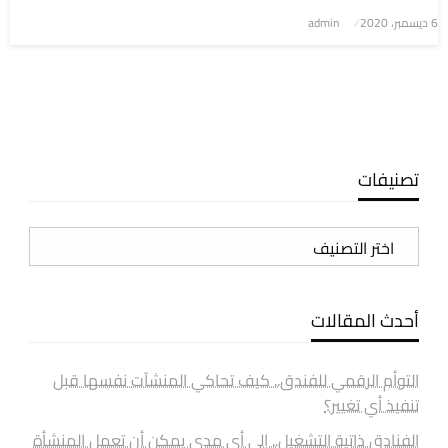
6 ديسمبر، 2020
نُشر
admin
في
تصنيفات
تصنيفات
أحدث المقالات
التوأم الرقمي للفندق.. كيف تحاكي المنشآت نفسها قبل
تنفيذ أي تغيير؟
الفنادق ذاتية التشغيل.. إلى أي مدى يمكن أن تعمل المنشأة