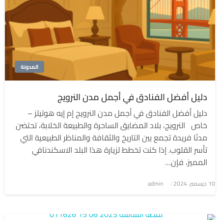
المدونة
دليل أفضل الفنادق في أجمل مدن النرويج
دليل أفضل الفنادق في أجمل مدن النرويج إم إيه هوتيلز –
خاص النرويج، بلاد المضايق الساحرة والطبيعة الخلابة، تحتضن
مدنًا فريدة تجمع بين التاريخ والثقافة والمناظر الطبيعية التي
تأسر القلوب. إذا كنت تخطط لزيارة هذا البلد الاسكندنافي
المميز، فإن…
نُشر
10 ديسمبر، 2024
admin
في