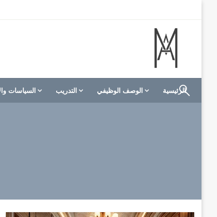
لتخطي
لى
لمحتوى
الموقع الأول للعاملين في الفنادق في العالم العربي
M A hotels | إم ايه هوتيلز
الرئيسية
الوصف الوظيفي
التدريب
السياسات وال