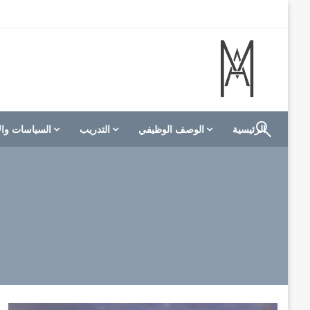
لتخطي
لى
لمحتوى
الموقع الأول للعاملين في الفنادق في العالم العربي
M A hotels | إم ايه هوتيلز
الرئيسية
الوصف الوظيفي
التدريب
السياسات وال