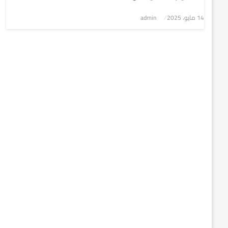
نُشر
14 مايو، 2025
admin
في