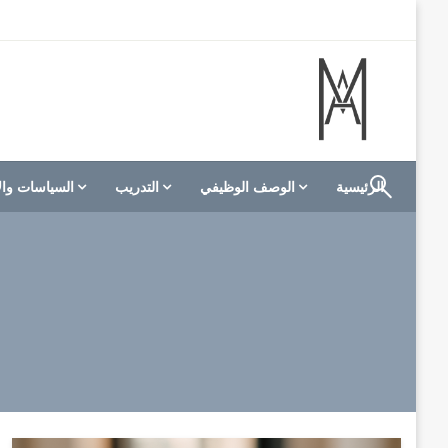
لتخطي
لى
لمحتوى
الموقع الأول للعاملين في الفنادق في العالم العربي
M A hotels | إم ايه هوتيلز
الرئيسية
الوصف الوظيفي
التدريب
السياسات وال