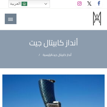
لتخطي
العربية
لى
لمحتوى
M A hotels | إم ايه هوتيلز
الموقع الأول للعاملين في الفنادق في العالم العربي
أنداز كابيتال جيت
أنداز كابيتال جيت
الرئيسية