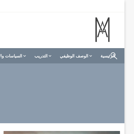
لتخطي
لى
لمحتوى
الموقع الأول للعاملين في الفنادق في العالم العربي
M A hotels | إم ايه هوتيلز
الرئيسية
الوصف الوظيفي
التدريب
السياسات وال