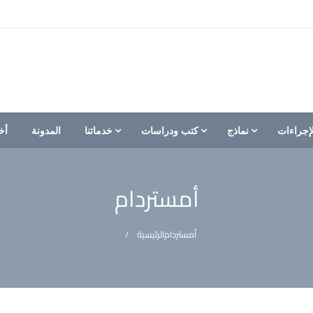
إجراءات
نماذج
كتب ودراسات
خدماتنا
المدونة
أخ
أمستردام
أمستردام
الرئيسية