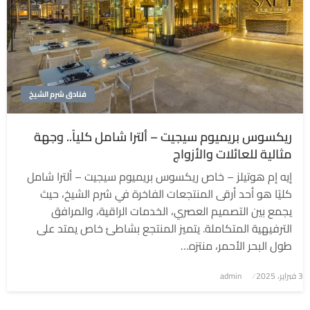
فنادق شرم الشيخ
ريكسوس بريميوم سيجيت – ألترا شامل كلياً.. وجهة
مثالية للعائلات والأزواج
إيه إم هوتيلز – خاص ريكسوس بريميوم سيجيت – ألترا شامل
كليًا هو أحد أرقى المنتجعات الفاخرة في شرم الشيخ، حيث
يجمع بين التصميم العصري، الخدمات الراقية، والمرافق
الترفيهية المتكاملة. يتميز المنتجع بشاطئ خاص يمتد على
طول البحر الأحمر، منتزه…
3 فبراير، 2025
نُشر
admin
في