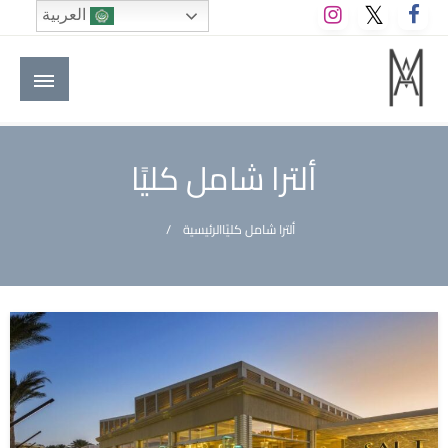
لتخطي
العربية
لى
لمحتوى
M A hotels | إم ايه هوتيلز
الموقع الأول للعاملين في الفنادق في العالم العربي
ألترا شامل كليًا
ألترا شامل كليًا
الرئيسية