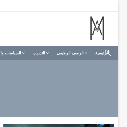
لتخطي
لى
لمحتوى
الموقع الأول للعاملين في الفنادق في العالم العربي
M A hotels | إم ايه هوتيلز
الرئيسية
الوصف الوظيفي
التدريب
السياسات وال