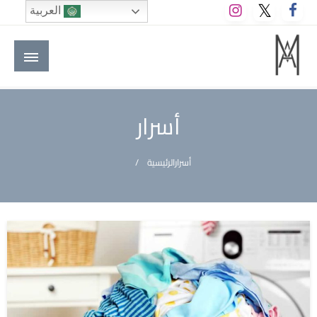
لتخطي
العربية
لى
لمحتوى
M A hotels | إم ايه هوتيلز
الموقع الأول للعاملين في الفنادق في العالم العربي
أسرار
أسرار
الرئيسية