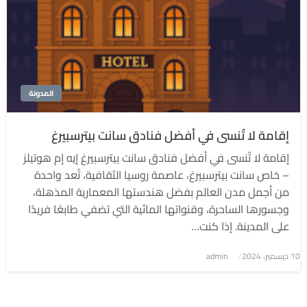
المدونة
إقامة لا تُنسى في أفضل فنادق سانت بيترسبيرغ
إقامة لا تُنسى في أفضل فنادق سانت بيترسبيرغ إيه إم هوتيلز
– خاص سانت بيترسبيرغ، عاصمة روسيا الثقافية، تُعد واحدة
من أجمل مدن العالم بفضل هندستها المعمارية المذهلة،
وجسورها الساحرة، وقنواتها المائية التي تضفي طابعًا فريدًا
على المدينة. إذا كنت…
نُشر
10 ديسمبر، 2024
admin
في