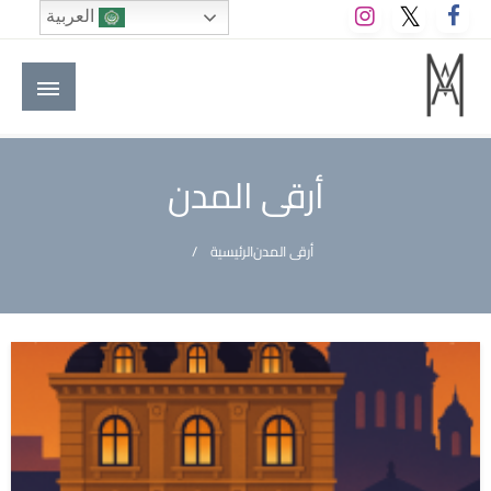
لتخطي
العربية
لى
لمحتوى
M A hotels | إم ايه هوتيلز
الموقع الأول للعاملين في الفنادق في العالم العربي
أرقى المدن
أرقى المدن
الرئيسية