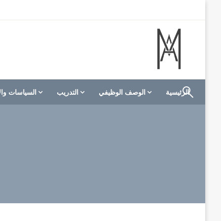
لتخطي
لى
لمحتوى
الموقع الأول للعاملين في الفنادق في العالم العربي
M A hotels | إم ايه هوتيلز
الرئيسية
الوصف الوظيفي
التدريب
السياسات وال