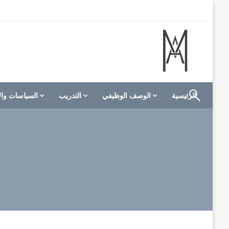
لتخطي
لى
لمحتوى
الموقع الأول للعاملين في الفنادق في العالم العربي
M A hotels | إم ايه هوتيلز
الرئيسية
الوصف الوظيفي
التدريب
السياسات وال