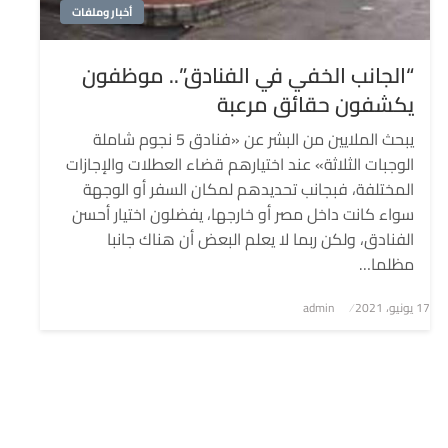
أخبار وملفات
“الجانب الخفي في الفنادق”.. موظفون
يكشفون حقائق مرعبة
يبحث الملايين من البشر عن «فنادق 5 نجوم شاملة
الوجبات الثلاثة» عند اختيارهم قضاء العطلات والإجازات
المختلفة، فبجانب تحديدهم لمكان السفر أو الوجهة
سواء كانت داخل مصر أو خارجها، يفضلون اختيار أحسن
الفنادق، ولكن ربما لا يعلم البعض أن هناك جانبا
مظلما…
نُشر
17 يونيو، 2021
admin
في