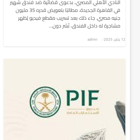
النادي الأهلي المصري، بدعوى قضائية ضد فندق شهير
في القاهرة الجديدة، مطالبًا بتعويض قدره 35 مليون
جنيه مصري. جاء ذلك بعد تسريب مقطع فيديو يُظهر
مشاجرة له داخل الفندق، نُشر دون…
نُشر
12 يناير، 2025
admin
في