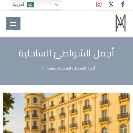
لتخطي
العربية
لى
لمحتوى
M A hotels | إم ايه هوتيلز
الموقع الأول للعاملين في الفنادق في العالم العربي
أجمل الشواطئ الساحلية
أجمل الشواطئ الساحلية
الرئيسية