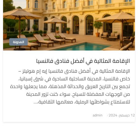
المدونة
الإقامة المثالية في أفضل فنادق فالنسيا
الإقامة المثالية في أفضل فنادق فالنسيا إيه إم هوتيلز –
خاص فالنسيا، المدينة الساحلية الساحرة في شرق إسبانيا،
تجمع بين التاريخ العريق والحداثة المذهلة، مما يجعلها واحدة
من الوجهات المفضلة للسياح. سواء كنت تزور المدينة
للاستمتاع بشواطئها الرملية، معالمها الثقافية،…
نُشر
12 ديسمبر، 2024
admin
في