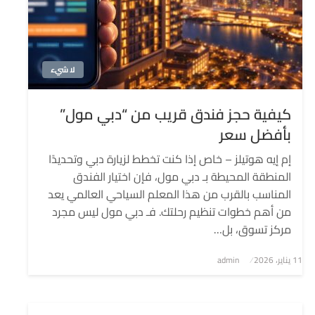
لا شيء
كيفية حجز فندق قريب من “دبي مول”
بأفضل سعر
إم إيه هوتيلز – خاص إذا كنت تخطط لزيارة دبي وتحديدًا
المنطقة المحيطة بـ دبي مول، فإن اختيار الفندق
المناسب بالقرب من هذا المعلم السياحي العالمي يعد
من أهم خطوات تنظيم رحلتك. فـ دبي مول ليس مجرد
مركز تسوق، بل…
نُشر
11 يناير، 2026
admin
في