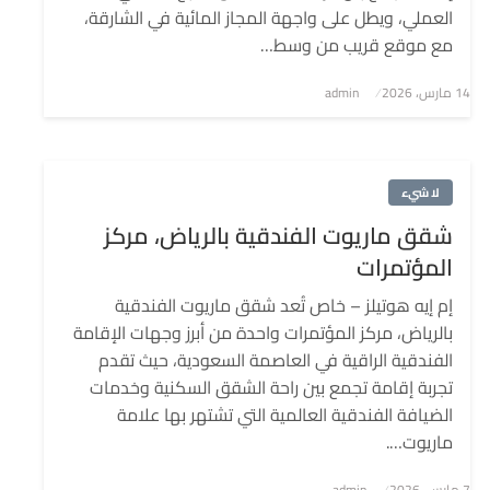
العملي، ويطل على واجهة المجاز المائية في الشارقة،
مع موقع قريب من وسط…
نُشر
14 مارس، 2026
admin
في
لا شيء
شقق ماريوت الفندقية بالرياض، مركز
المؤتمرات
إم إيه هوتيلز – خاص تُعد شقق ماريوت الفندقية
بالرياض، مركز المؤتمرات واحدة من أبرز وجهات الإقامة
الفندقية الراقية في العاصمة السعودية، حيث تقدم
تجربة إقامة تجمع بين راحة الشقق السكنية وخدمات
الضيافة الفندقية العالمية التي تشتهر بها علامة
ماريوت….
7 مارس، 2026
نُشر
admin