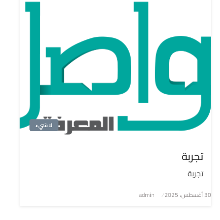
لا شيء
تجربة
تجربة
نُشر
30 أغسطس، 2025
admin
في