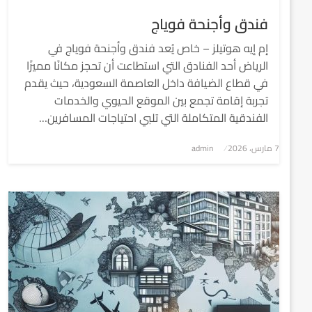
فندق وأجنحة فوياج
إم إيه هوتيلز – خاص يُعد فندق وأجنحة فوياج في
الرياض أحد الفنادق التي استطاعت أن تحجز مكانًا مميزًا
في قطاع الضيافة داخل العاصمة السعودية، حيث يقدم
تجربة إقامة تجمع بين الموقع الحيوي والخدمات
الفندقية المتكاملة التي تلبي احتياجات المسافرين…
7 مارس، 2026
نُشر
admin
في