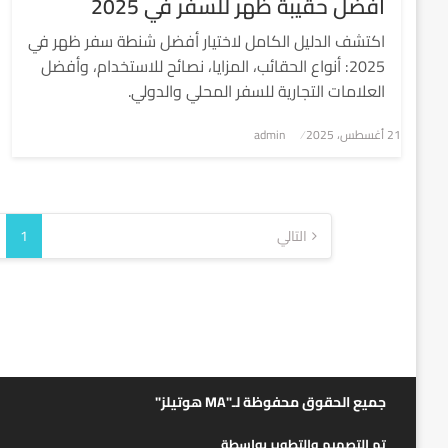
أفضل حقيبة ظهر للسفر في 2025
اكتشف الدليل الكامل لاختيار أفضل شنطة سفر ظهر في
2025: أنواع الحقائب، المزايا، نصائح للاستخدام، وأفضل
العلامات التجارية للسفر المحلي والدولي.
نُشر
21 أغسطس، 2025
admin
في
تعدد
التالي
1
صفحات
المقالات
جميع الحقوق محفوظة لـ"MA هوتيلز"
تم التصميم والتطوير بواسطة