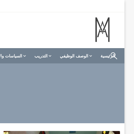
لتخطي
لى
لمحتوى
الموقع الأول للعاملين في الفنادق في العالم العربي
M A hotels | إم ايه هوتيلز
الرئيسية
الوصف الوظيفي
التدريب
السياسات وال