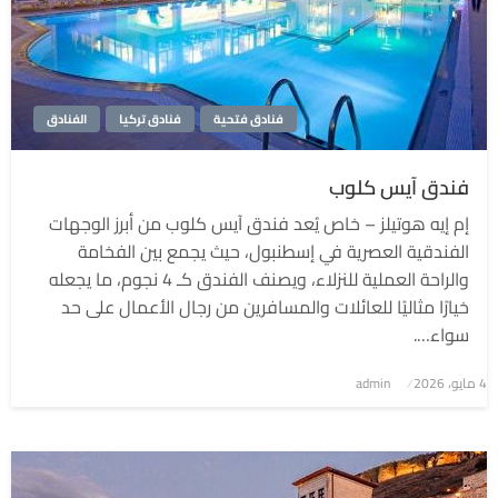
فنادق فتحية
فنادق تركيا
الفنادق
فندق آيس كلوب
إم إيه هوتيلز – خاص يُعد فندق آيس كلوب من أبرز الوجهات
الفندقية العصرية في إسطنبول، حيث يجمع بين الفخامة
والراحة العملية للنزلاء، ويصنف الفندق كـ 4 نجوم، ما يجعله
خيارًا مثاليًا للعائلات والمسافرين من رجال الأعمال على حد
سواء….
4 مايو، 2026
نُشر
admin
في