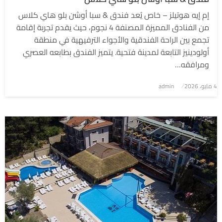
إم إيه هوتيلز – خاص يُعد فندق & سبا أوشن بلو هاي كلاس
من الفنادق المميزة المصنفة 4 نجوم، حيث يقدم تجربة إقامة
تجمع بين الراحة الفندقية والأجواء الترفيهية في منطقة
أولودينيز التابعة لمدينة فتحية. يتميز الفندق بطابعه العصري
ومرافقه…
4 مايو، 2026
نُشر
admin
في