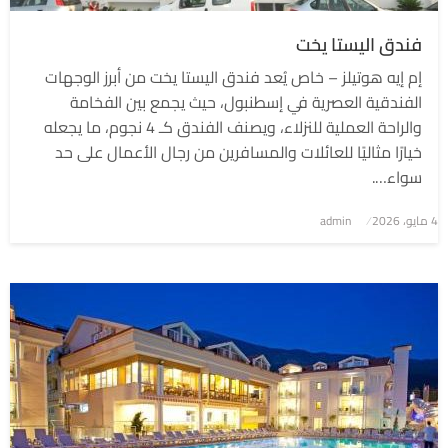
فندق اليستا يخت
إم إيه هوتيلز – خاص يُعد فندق اليستا يخت من أبرز الوجهات
الفندقية العصرية في إسطنبول، حيث يجمع بين الفخامة
والراحة العملية للنزلاء، ويصنف الفندق كـ 4 نجوم، ما يجعله
خيارًا مثاليًا للعائلات والمسافرين من رجال الأعمال على حد
سواء….
4 مايو، 2026
نُشر
admin
في