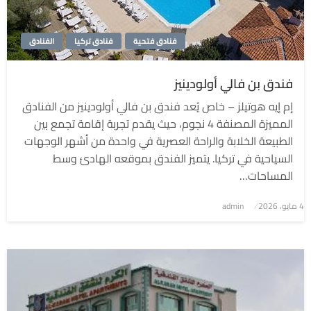
فنادق فتحية
فنادق تركيا
الفنادق
فندق بن فالي أولودينيز
إم إيه هوتيلز – خاص يُعد فندق بن فالي أولودينيز من الفنادق
المميزة المصنفة 4 نجوم، حيث يقدم تجربة إقامة تجمع بين
الطبيعة الخلابة والراحة العصرية في واحدة من أشهر الوجهات
السياحية في تركيا. يتميز الفندق بموقعه الهادئ وسط
المساحات…
4 مايو، 2026
نُشر
admin
في