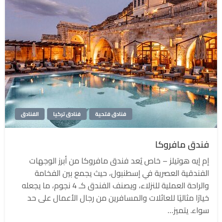
فنادق فتحية
فنادق تركيا
الفنادق
فندق مافروكا
إم إيه هوتيلز – خاص يُعد فندق مافروكا من أبرز الوجهات
الفندقية العصرية في إسطنبول، حيث يجمع بين الفخامة
والراحة العملية للنزلاء، ويصنف الفندق كـ 4 نجوم، ما يجعله
خيارًا مثاليًا للعائلات والمسافرين من رجال الأعمال على حد
سواء. يتميز…