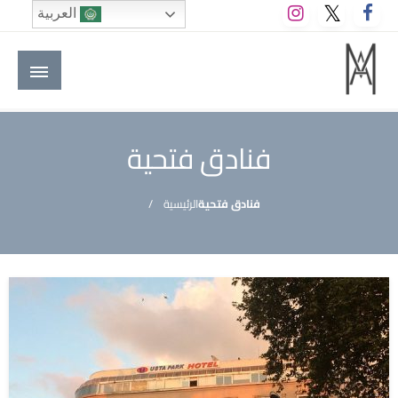
لتخطي
العربية
لى
لمحتوى
M A hotels | إم ايه هوتيلز
الموقع الأول للعاملين في الفنادق في العالم العربي
فنادق فتحية
فنادق فتحية
الرئيسية