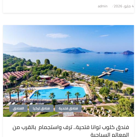
4 مايو، 2026
نُشر
admin
في
فنادق فتحية
فنادق تركيا
الفنادق
فندق كلوب توانا فتحية.. ترف واستجمام بالقرب من
المعالم السياحية