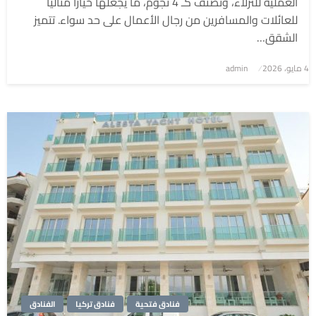
العملية للنزلاء، وتُصنف كـ 4 نجوم، ما يجعلها خيارًا مثاليًا
للعائلات والمسافرين من رجال الأعمال على حد سواء. تتميز
الشقق…
4 مايو، 2026
نُشر
admin
في
فنادق فتحية
فنادق تركيا
الفنادق