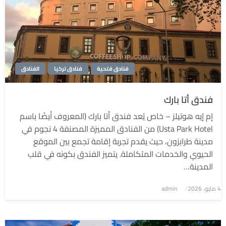
فنادق فتحية
فنادق تركيا
الفنادق
فندق أتا بارك
إم إيه هوتيلز – خاص يُعد فندق أتا بارك (المعروف أيضًا باسم
Usta Park Hotel) من الفنادق المميزة المصنفة 4 نجوم في
مدينة طرابزون، حيث يقدم تجربة إقامة تجمع بين الموقع
الحيوي والخدمات المتكاملة. يتميز الفندق بكونه في قلب
المدينة…
4 مايو، 2026
نُشر
admin
في