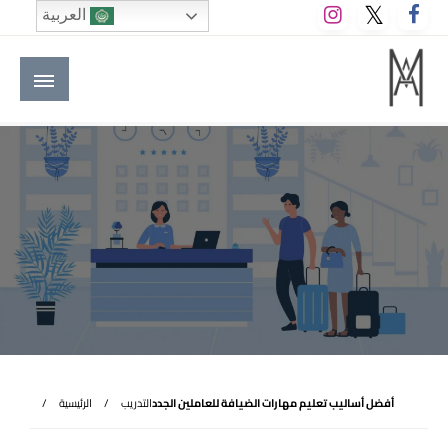
لتخطي
العربية
لى
لمحتوى
M A hotels | إم ايه هوتيلز
الموقع الأول للعاملين في الفنادق في العالم العربي
أفضل أساليب تعليم مهارات الضيافة للعاملين الجدد
التدريب
الرئيسية